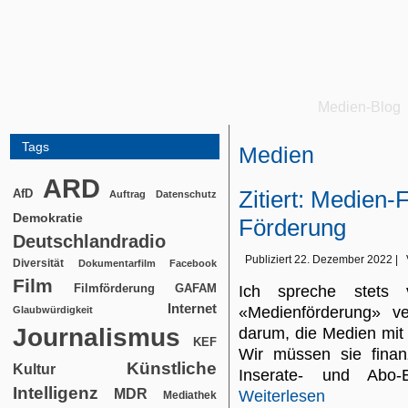
Medien-Blog
Tags
Medien
ARD
Zitiert: Medien-F
AfD
Auftrag
Datenschutz
Demokratie
Förderung
Deutschlandradio
Publiziert
22. Dezember 2022
|
Diversität
Dokumentarfilm
Facebook
Film
Filmförderung
GAFAM
Ich spreche stets 
Internet
«Medienförderung» v
Glaubwürdigkeit
Journalismus
darum, die Medien mit
KEF
Wir müssen sie finan
Künstliche
Kultur
Inserate- und Abo-
Intelligenz
MDR
Weiterlesen
Mediathek