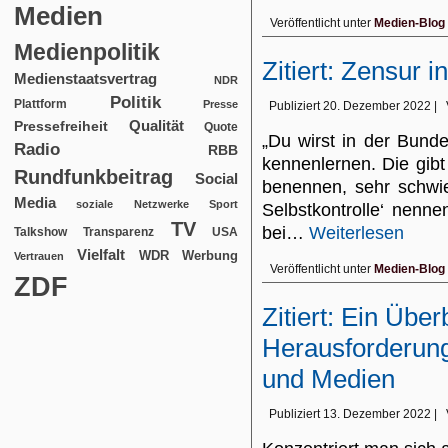
Medien
Veröffentlicht unter
Medien-Blog
Medienpolitik
Zitiert: Zensur 
Medienstaatsvertrag
NDR
Politik
Plattform
Presse
Publiziert
20. Dezember 2022
|
Qualität
Pressefreiheit
Quote
„Du wirst in der Bunde
Radio
RBB
kennenlernen. Die gibt 
Rundfunkbeitrag
Social
benennen, sehr schwier
Media
soziale Netzwerke
Sport
Selbstkontrolle‘ nennen
TV
bei…
Weiterlesen
USA
Talkshow
Transparenz
Vielfalt
WDR
Werbung
Vertrauen
Veröffentlicht unter
Medien-Blog
ZDF
Zitiert: Ein Übe
Herausforderung
und Medien
Publiziert
13. Dezember 2022
|